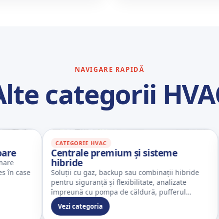
NAVIGARE RAPIDĂ
Alte categorii HVA
CATEGORIE HVAC
CA
Centrale premium și sisteme
Pom
hibride
Soluț
ase
Soluții cu gaz, backup sau combinații hibride
cald
pentru siguranță și flexibilitate, analizate
împreună cu pompa de căldură, pufferul…
Vezi categoria
Ve