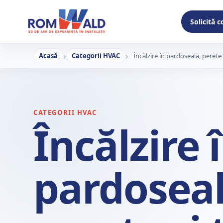
Solicită 
Acasă
Categorii HVAC
Încălzire în pardoseală, perete
CATEGORII HVAC
Încălzire 
pardoseal