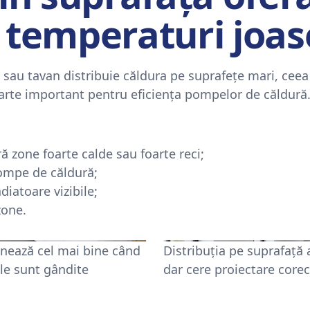
 temperaturi joas
e sau tavan distribuie căldura pe suprafețe mari, cee
oarte important pentru eficiența pompelor de căldură
ă zone foarte calde sau foarte reci;
ompe de căldură;
diatoare vizibile;
zone.
onează cel mai bine când
Distribuția pe suprafață 
ele sunt gândite
dar cere proiectare core