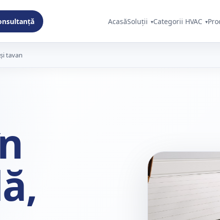
consultanță
Acasă
Soluții
Categorii HVAC
Pro
 și tavan
în
ă,