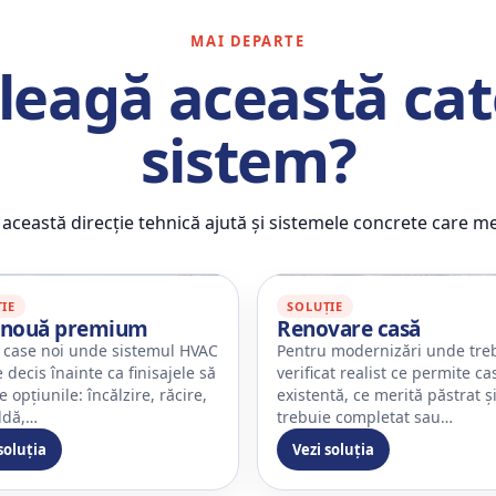
MAI DEPARTE
leagă această cat
sistem?
re această direcție tehnică ajută și sistemele concrete care m
IE
SOLUȚIE
 nouă premium
Renovare casă
 case noi unde sistemul HVAC
Pentru modernizări unde tre
 decis înainte ca finisajele să
verificat realist ce permite ca
e opțiunile: încălzire, răcire,
existentă, ce merită păstrat ș
ldă,…
trebuie completat sau…
soluția
Vezi soluția