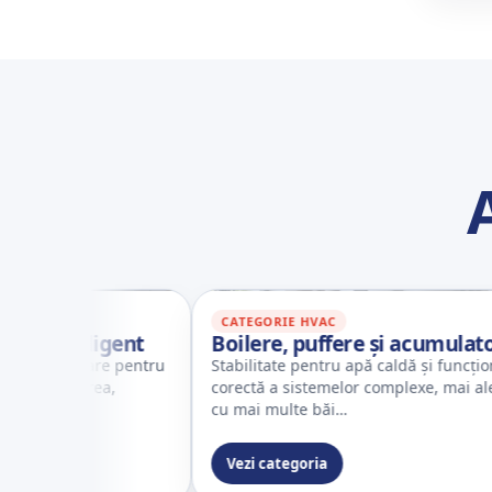
CATEGORIE HVAC
inteligent
Boilere, puffere și acumulatoare
ncționare pentru
Stabilitate pentru apă caldă și funcționare
ncălzirea,
corectă a sistemelor complexe, mai ales în c
…
cu mai multe băi…
Vezi categoria