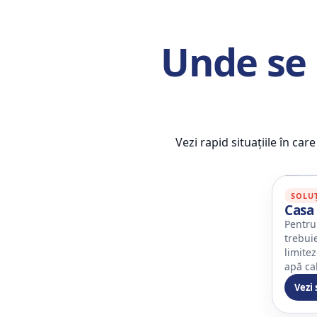
Unde se 
Vezi rapid situațiile în ca
SOLUȚ
Casa
Pentru
trebuie
limitez
apă ca
Vezi 