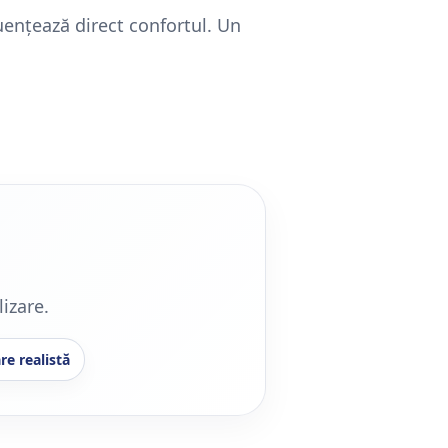
fluențează direct confortul. Un
izare.
re realistă