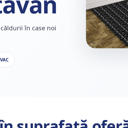
 tavan
 căldurii în case noi
HVAC
 în suprafață ofer