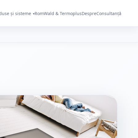
duse și sisteme
RomWald & Termoplus
Despre
Consultanță