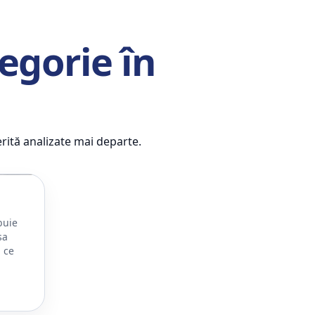
egorie în
erită analizate mai departe.
buie
sa
i ce