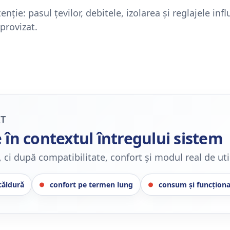
nție: pasul țevilor, debitele, izolarea și reglajele in
provizat.
AT
 în contextul întregului sistem
 ci după compatibilitate, confort și modul real de util
căldură
confort pe termen lung
consum și funcționa