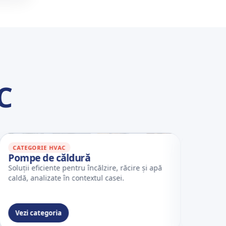
C
TEGORIE HVAC
CATEGORIE HVAC
pe de căldură
Ventilație cu
ii eficiente pentru încălzire, răcire și apă
Aer proaspăt cont
ă, analizate în contextul casei.
și confort interio
de energie și filt
zi categoria
Vezi categoria